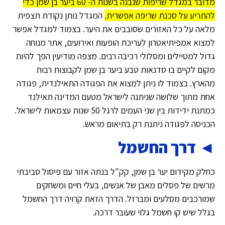
מדובר במגדל שריפות שנבנה בשנות ה- 60 ביער בן שמן כדי
להתריע על סכנת שריפה אפשרית.
המגדל נותן נקודת תצפית
מלאה על כל האזורים שסובבים את היער. בצמוד למגדל אפשר
למצוא אמפיתיאטרון לעריכת הופעות ואירועים, אתר מנוחה
גדול למטיילים ומסלולי רכיבה רבים. מצפה מודיעין הפך להיות
מקום לקיים בו סדנאות טבע ביער בן שמן לקבוצות רבות
מהארץ. בצמוד לו ניתן למצוא את הפגודה התאילנדית, פגודה
אחת מתוך שלושה שניתנה לישראל מטעם המדינה תאילנד
כמתנת ידידות בין שני העמים לרגל 50 שנות עצמאות לישראל.
הכניסה לפגודה ניתנת רק בתיאום מראש.
◄ דרך החשמל
כחלק מקידום יער בן שמן, קק"ל בנתה אזור עם פיסול סביבתי
מרשים של פסלים מאבן של אנשים, בעלי חיים ומשחקים
שמורכבים מסלעים ומברזל. הדרך הזאת קרויה דרך החשמל
בגלל שיש קו חשמל גלוי שעובר דרכה.