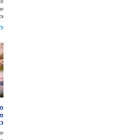
מא
של
וה
לה
מק
כש
יפ