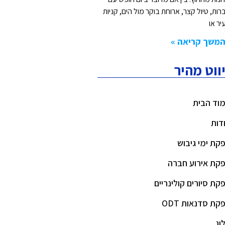
רות, טיול קצר, ארוחת בוקר מול הים, קניות
יר או
משך קריאה »
יווט מהיר
וד הבית
דות
קת ימי גיבוש
קת אירוע חברה
קת סיורים קולינריים
קת סדנאות ODT
וג