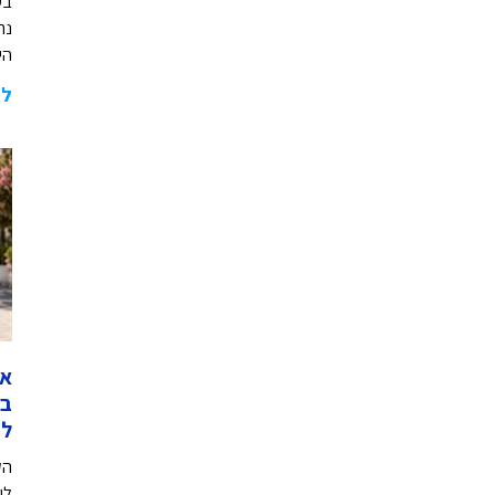
בע
נת
הי
לה
אי
בק
ל
הק
לי