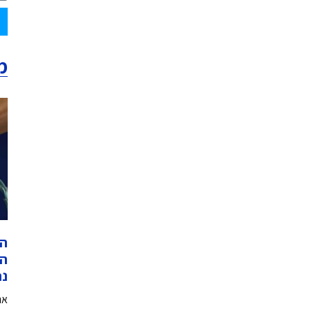
מ
הא
המ
נת
את